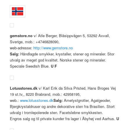
gemstore.no
v/ Atle Berger, Blåsippvägen 5, 53292 Axvall,
Sverige, mob.: +4746828090,
web-adresse:
http://www.gemstore.no
Salg:
Håndlagde smykker, krystaller, stener og mineraler. Stor
utvalg av meget god kvalitet. Norske stener og mineraler.
Speciale Swedish Blue.
U F
Lotusstones.dk
v/ Karl Erik da Silva Pristed, Hans Broges Vej
19 st.tv,, 8220 Brabrand, mob.: 42958195,
web.:
www.lotusstones.dk
Salg:
Ametystgrotter, Agatgeoder,
Bjergkrystaldruser og andre dekorative sten fra Brasilien. Stort
udvalg i tromlepolerede sten. Facetslebne smykkesten.
Engros salg og til private kunder fra lager i Åbyhøj ved Aarhus.
U