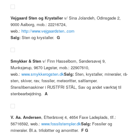
Vejgaard Sten og Krystaller
v/ Sina Jolandeh, Odinsgade 2,
9000 Aalborg, mob.: 22216724,
web.:
http://www.vejgaardsten..com
Salg:
Sten og krystaller.
G
Smykker & Sten
v/ Finn Hasselbom, Søndersøvej 9,
Munksjørup, 9670 Løgstør, mob.: 22907610,
web.:
www.smykkerogsten.dk
Salg:
Sten, krystaller, mineraler, rå-
sten, skiver, rav, fossiler, meteoritter, saltlamper.
Stenslibemaskiner i RUSTFRI STÅL, Sav og andet værktøj til
stenbearbejdning.
A
V. Aa. Andersen
, Efterårsvej 4, 4654 Faxe Ladeplads, tlf.:
56716592, web.:
www.fossilstempler.dk
Salg:
Fossiler og
mineraler. Bl.a. trilobitter og amonitter.
F
G