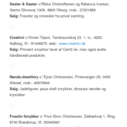
Søster & Søster
v/Rikke Christoffersen og Rebecca Iversen,
Vestre Skivevej 130A, 8800 Viborg, mob.: 27201889
Salg:
Fossiler og mineraler fra privat samling.
Creatrivi
v/Vivien Tripsó, Tambosundvej 23. 1. tv., 9220.
Aalborg, tlf.: 91446879. web.:
www.creatrivi.dk
Salg:
Primært smykker lavet af Cernit ler, men også andre
håndlavede produkter.
Nanda-Jewellery
v/ Ejnar Christensen, Pinievangen 29, 3450
Allerød, mob.: 40870849
Salg:
Jadefigurer, paua shell smykker, dinosaur tænder og
krystaller.
Fossile Smykker
v/ Poul Skov Christensen, Dalbækvej 1, Ring,
8740 Brædstrup, tlf. 50340940