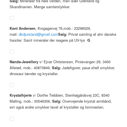
Salg:
Mineraler fra hele verden, men især Grønland og
Skandinavien. Mange samlerstykker.
Kent Andersen
, Krogagervej 76,mob.: 23296029,
mail:
dkdjursland@gmail.com
Salg:
Privat samling af alm danske
fossiler. Samt mineraler der reagere på UV-lys
G
Nanda-Jewellery
v/ Ejnar Christensen, Pinievangen 29, 3450
Allerød, mob.: 40870849,
Salg:
Jadefigurer, paua shell smykker,
dinosaur tænder og krystaller.
Krystalhjerte
v/ Dorthe Trebbien, Stenhøjgårdsvej 23C, 8340
Malling, mob.: 30546306,
Salg:
Overvejende krystal armbånd,
evt også andre smykker lavet af krystaller og lommesten.