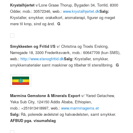
Krystalhjertet
v/Lone Graae Thorup, Bygaden 34, Torrild, 8300
Odder, mob.: 30572346, web.:
www.krystalhjertet.dk
Salg:
Krystaller, smykker, orakelkort, aromaterapi, figurer og meget
mere til krop, sind og ånd.
G
Smykkesten og Fritid I/S
v/ Christina og Troels Ersking,
Nørregade 18, 3300 Frederiksværk, mob.: 60647709 (kun SMS),
web.:
http://www.stenogfritid.dk
Salg:
Krystaller, smykker,
smykkematerialer samt maskiner og tilbehør til stenslibning.
G
Marmina Gemstone & Minerals Export
v/ Yared Getachew,
Yeka Sub City, 124150 Addis Ababa, Ethiopien,
mob.: +251913418997, web.:
www.marminagems.et
Salg:
Rå, polerede ædelstel og halvædelsten, samt smykker.
AFBUD pga. visumafslag