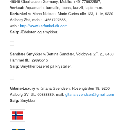
46049 Oberhausen Germany, Mobile: +491776622587,
Verkauf:
Aquamarin, turmalin, topas, kunzit, lapis m.m.
Karfunkel
v/ Mona Nielsen, Marie Curies alle 123, 1. tv, 9220
Aalborg Øst, mob.: +4561727655,
web.:
http://www.karfunkel-dk.com
Salg:
Ædelsten og smykker.
Sandfær Smykker
v/Bettina Sandfær, Voldbyvej 2F, 2., 8450
Hammel tlf.: 29895515
Salg:
Smykker baseret på krystaller.
Gitana-Luxury
v/ Gitana Svendsen, Rosengården 18, 9200
Aalborg SV, tlf.: 60888889, mail:
gitana.svendsen@gmail.com
Salg:
Smykker