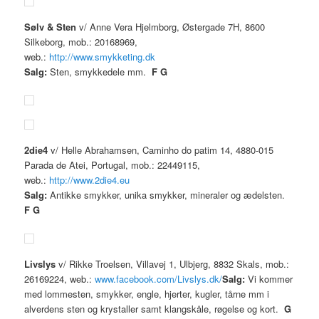
Sølv & Sten
v/ Anne Vera Hjelmborg, Østergade 7H, 8600
Silkeborg, mob.: 20168969,
web.:
http://www.smykketing.dk
Salg:
Sten, smykkedele mm.
F G
2die4
v/ Helle Abrahamsen, Caminho do patim 14, 4880-015
Parada de Atei, Portugal, mob.: 22449115,
web.:
http://www.2die4.eu
Salg:
Antikke smykker, unika smykker, mineraler og ædelsten.
F G
Livslys
v/ Rikke Troelsen, Villavej 1, Ulbjerg, 8832 Skals, mob.:
26169224, web.:
www.facebook.com/Livslys.dk/
Salg:
Vi kommer
med lommesten, smykker, engle, hjerter, kugler, tårne mm i
alverdens sten og krystaller samt klangskåle, røgelse og kort.
G