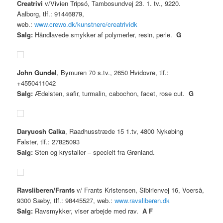
Creatrivi
v/Vivien Tripsó, Tambosundvej 23. 1. tv., 9220.
Aalborg, tlf.: 91446879,
web.:
www.crewo.dk/kunstnere/creatrividk
Salg:
Håndlavede smykker af polymerler, resin, perle.
G
John Gundel
, Bymuren 70 s.tv., 2650 Hvidovre, tlf.:
+4550411042
Salg:
Ædelsten, safir, turmalin, cabochon, facet, rose cut.
G
Daryuosh Calka
, Raadhusstræde 15 1.tv, 4800 Nykøbing
Falster, tlf.: 27825093
Salg:
Sten og krystaller – specielt fra Grønland.
Ravsliberen/Frants
v/ Frants Kristensen, Sibirienvej 16, Voerså,
9300 Sæby, tlf.: 98445527, web.:
www.ravsliberen.dk
Salg:
Ravsmykker, viser arbejde med rav.
A
F