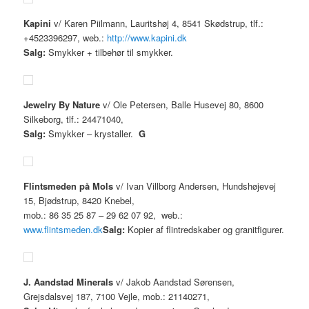
Kapini
v/ Karen Piilmann, Lauritshøj 4, 8541 Skødstrup, tlf.:
+4523396297, web.:
http://www.kapini.dk
Salg:
Smykker + tilbehør til smykker.
Jewelry By Nature
v/ Ole Petersen, Balle Husevej 80, 8600
Silkeborg, tlf.: 24471040,
Salg:
Smykker – krystaller.
G
Flintsmeden på Mols
v/ Ivan Villborg Andersen, Hundshøjevej
15, Bjødstrup, 8420 Knebel,
mob.: 86 35 25 87 – 29 62 07 92, web.:
www.flintsmeden.dk
Salg:
Kopier af flintredskaber og granitfigurer.
J. Aandstad Minerals
v/ Jakob Aandstad Sørensen,
Grejsdalsvej 187, 7100 Vejle, mob.: 21140271,