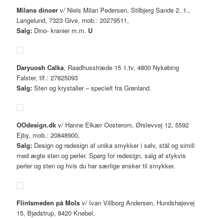
Milans dinoer
v/ Niels Milan Pedersen, Stilbjerg Sande 2, 1.,
Langelund, 7323 Give, mob.: 20279511,
Salg:
Dino- kranier m.m.
U
Daryuosh Calka
, Raadhusstræde 15 1.tv, 4800 Nykøbing
Falster, tlf.: 27825093
Salg:
Sten og krystaller – specielt fra Grønland.
OOdesign.dk
v/ Hanne Elkær Oosterom, Ørslevvej 12, 5592
Ejby, mob.: 20848900,
Salg:
Design og redesign af unika smykker i sølv, stål og simili
med ægte sten og perler. Spørg for redesign, salg af stykvis
perler og sten og hvis du har særlige ønsker til smykker.
Flintsmeden på Mols
v/ Ivan Villborg Andersen, Hundshøjevej
15, Bjødstrup, 8420 Knebel,