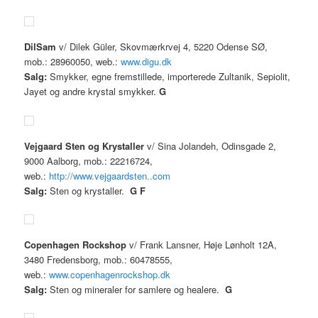
DilSam
v/ Dilek Güler, Skovmærkrvej 4, 5220 Odense SØ,
mob.: 28960050, web.:
www.digu.dk
Salg:
Smykker, egne fremstillede, importerede Zultanik, Sepiolit,
Jayet og andre krystal smykker.
G
Vejgaard Sten og Krystaller
v/ Sina Jolandeh, Odinsgade 2,
9000 Aalborg, mob.: 22216724,
web.:
http://www.vejgaardsten..com
Salg:
Sten og krystaller.
G
F
Copenhagen Rockshop
v/ Frank Lansner, Høje Lønholt 12A,
3480 Fredensborg, mob.: 60478555,
web.:
www.copenhagenrockshop.dk
Salg:
Sten og mineraler for samlere og healere.
G