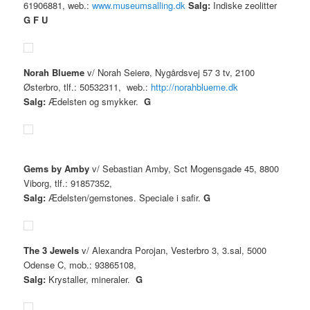
61906881, web.:
www.museumsalling.dk
Salg:
Indiske zeolitter
G
F U
Norah Blueme
v/ Norah Seierø, Nygårdsvej 57 3 tv, 2100
Østerbro, tlf.: 50532311, web.:
http://norahblueme.dk
Salg:
Ædelsten og smykker.
G
Gems by Amby
v/ Sebastian Amby, Sct Mogensgade 45, 8800
Viborg, tlf.: 91857352,
Salg:
Ædelsten/gemstones. Speciale i safir.
G
The 3 Jewels
v/ Alexandra Porojan, Vesterbro 3, 3.sal, 5000
Odense C, mob.: 93865108,
Salg:
Krystaller, mineraler.
G