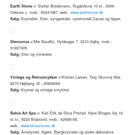
Earth Stone
v/ Stefan Boldemann, Rugårdsvej 10 st., 5000
Odense c, mob.: 60241987, web.:
www.earthstone.dk
Salg:
Krystaller, Sten, syngeskåle, ceremoniel Cacao og tlpper.
Stenonius
v/Mie Bauditz, Hyldeager 7, 3210 Vejby, mob.:
51927405
Salg:
Sten og mineraler.
Vintage og Retrosmykker
v/Kirsten Larsen, Terp Skovvej 90a,
8270 Højbjerg, tlf.: 25669065
Salg:
Krystal og vintage smykker.
Bahia Art Aps
v/ Karl Erik da Silva Pristed, Hans Broges Vej 19
st.tv,, 8220 Brabrand, mob.: 42958195,
web.:
www.lotusstones.dk
Salg:
Ametyster, Agate, Bjergkrystaler og andre dekorative