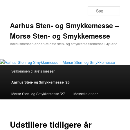
Søg
Aarhus Sten- og Smykkemesse –
Morsø Sten- og Smykkemesse
Aarhusmessen er den ældste sten- og smykkemessemesse i Jylland
Hovedmenu
Velkommen til årets messer
Fortsæt
Aarhus Sten- og Smykkemesse ’26
til
Morsø Sten- og Smykkemesse ’27
Messekalender
primært
indhold
Udstillere tidligere år