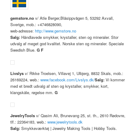
gemstore.no
v/ Atle Berger,Blåsippvägen 5, 53292 Axvall,
Sverige, mob.: +4746828090,
web-adresse:
http://www.gemstore.no
Salg:
Håndlavede smykker, krystaller, sten og mineraler. Stor
udvalg af meget god kvalitet. Norske sten og mineraler. Speciale
Swedish Blue.
G
F
Livslys
v/ Rikke Troelsen, Villavej 1, Ulbjerg, 8832 Skals, mob.:
26169224, web.:
www.facebook.com/Livslys.dk/
Salg:
Vi kommer
med et bredt udvalg af sten og krystaller, smykker, kort,
klangskåle, røgelse mm.
G
JewelryTools
v/ Qasim Ali, Brunevang 25, st. th., 2610 Rødovre,
tlf.: 22364183, web.:
www.jewelrytools.dk
Salg:
Smykkeværktøj | Jewelry Making Tools | Hobby Tools.