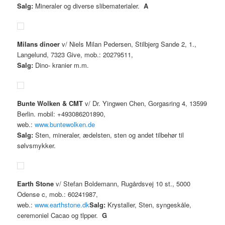
Salg:
Mineraler og diverse slibematerialer.
A
Milans dinoer
v/ Niels Milan Pedersen, Stilbjerg Sande 2, 1.,
Langelund, 7323 Give, mob.: 20279511,
Salg:
Dino- kranier m.m.
Bunte Wolken & CMT
v/ Dr. Yingwen Chen, Gorgasring 4, 13599
Berlin. mobil: +493086201890,
web.:
www.buntewolken.de
Salg:
Sten, mineraler, ædelsten, sten og andet tilbehør til
sølvsmykker.
Earth Stone
v/ Stefan Boldemann, Rugårdsvej 10 st., 5000
Odense c, mob.: 60241987,
web.:
www.earthstone.dk
Salg:
Krystaller, Sten, syngeskåle,
ceremoniel Cacao og tlpper.
G