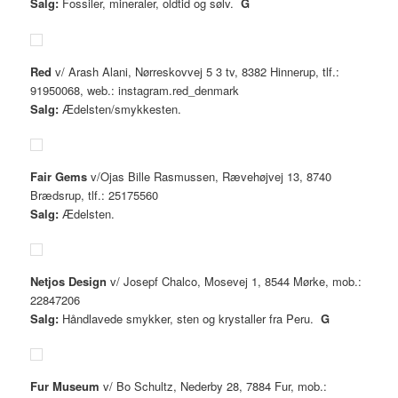
Salg:
Fossiler, mineraler, oldtid og sølv.
G
Red
v/ Arash Alani, Nørreskovvej 5 3 tv, 8382 Hinnerup, tlf.:
91950068, web.: instagram.red_denmark
Salg:
Ædelsten/smykkesten.
Fair Gems
v/Ojas Bille Rasmussen, Rævehøjvej 13, 8740
Brædsrup, tlf.: 25175560
Salg:
Ædelsten.
Netjos Design
v/ Josepf Chalco, Mosevej 1, 8544 Mørke, mob.:
22847206
Salg:
Håndlavede smykker, sten og krystaller fra Peru.
G
Fur Museum
v/ Bo Schultz, Nederby 28, 7884 Fur, mob.: