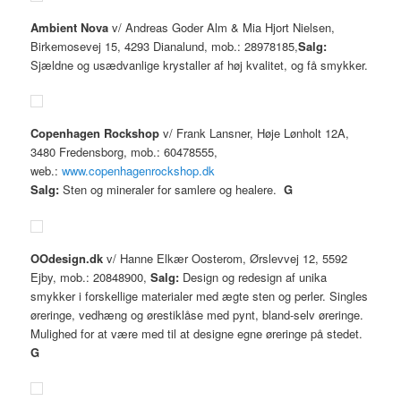
Ambient Nova
v/ Andreas Goder Alm & Mia Hjort Nielsen,
Birkemosevej 15, 4293 Dianalund, mob.: 28978185,
Salg:
Sjældne og usædvanlige krystaller af høj kvalitet, og få smykker.
Copenhagen Rockshop
v/ Frank Lansner, Høje Lønholt 12A,
3480 Fredensborg, mob.: 60478555,
web.:
www.copenhagenrockshop.dk
Salg:
Sten og mineraler for samlere og healere.
G
OOdesign.dk
v/ Hanne Elkær Oosterom, Ørslevvej 12, 5592
Ejby, mob.: 20848900,
Salg:
Design og redesign af unika
smykker i forskellige materialer med ægte sten og perler. Singles
øreringe, vedhæng og ørestiklåse med pynt, bland-selv øreringe.
Mulighed for at være med til at designe egne øreringe på stedet.
G