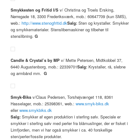
Smykkesten og Fritid I/S
v/ Christina og Troels Ersking,
Nørregade 18, 3300 Frederiksværk, mob.: 60647709 (kun SMS),
web.:
http://www.stenogfritid.dk
Salg:
Sten og krystaller. Smykker
og smykkematerialer. Stenslibemaskiner og tilbehør til
stenslibning.
G
Candle & Crystal’s by MP
v/ Mette Petersen, Midtkobbel 37,
6440 Augustenborg, mob.: 22339701
Salg:
Krystaller, rå, slebne
og armbånd mm.
G
Smyk-Biks
v/Claus Pedersen, Torshøjvænget 118, 8361
Hasselager, mob.: 25398361, web.:
www.smyk-biks.dk
eller
www.smykbiks.dk
Salg:
Smykker af egen produktion i sterling sølv. Speciale er
smykker i sterling sølv med perler fra blåmuslinger, der er fisket i
Limfjorden, men vi har også smykker i ca. 40 forskellige
sten/perler/fossile produkter.