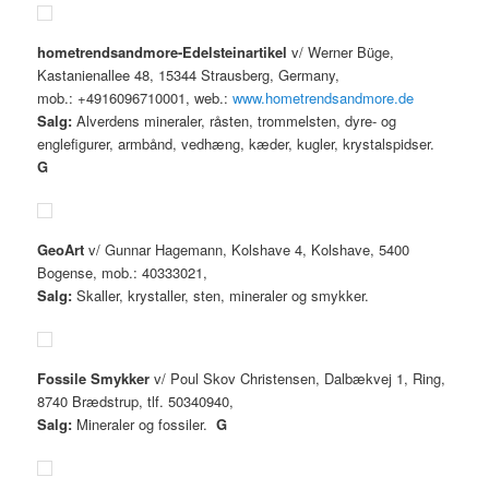
hometrendsandmore-
Edelsteinartikel
v/ Werner Büge,
Kastanienallee 48, 15344 Strausberg, Germany,
mob.: +4916096710001, web.:
www.hometrendsandmore.de
Salg:
Alverdens mineraler, råsten, trommelsten, dyre- og
englefigurer, armbånd, vedhæng, kæder, kugler, krystalspidser.
G
GeoArt
v/ Gunnar Hagemann, Kolshave 4, Kolshave, 5400
Bogense, mob.: 40333021,
Salg:
Skaller, krystaller, sten, mineraler og smykker.
Fossile Smykker
v/ Poul Skov Christensen, Dalbækvej 1, Ring,
8740 Brædstrup, tlf. 50340940,
Salg:
Mineraler og fossiler.
G