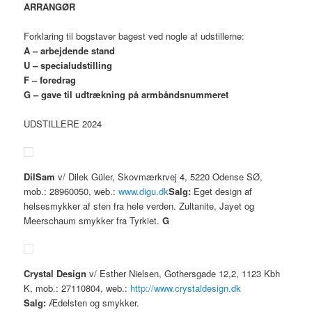
ARRANGØR
Forklaring til bogstaver bagest ved nogle af udstillerne:
A – arbejdende stand
U – specialudstilling
F – foredrag
G – gave til udtrækning på armbåndsnummeret
UDSTILLERE 2024
DilSam
v/ Dilek Güler, Skovmærkrvej 4, 5220 Odense SØ,
mob.: 28960050, web.:
www.digu.dk
Salg:
Eget design af
helsesmykker af sten fra hele verden. Zultanite, Jayet og
Meerschaum smykker fra Tyrkiet.
G
Crystal Design
v/ Esther Nielsen, Gothersgade 12,2, 1123 Kbh
K, mob.: 27110804, web.:
http://www.crystaldesign.dk
Salg:
Ædelsten og smykker.