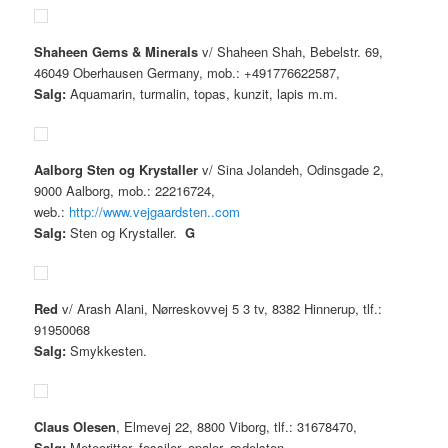
Shaheen Gems & Minerals
v/ Shaheen Shah, Bebelstr. 69,
46049 Oberhausen Germany, mob.: +491776622587,
Salg:
Aquamarin, turmalin, topas, kunzit, lapis m.m.
Aalborg Sten og Krystaller
v/ Sina Jolandeh, Odinsgade 2,
9000 Aalborg, mob.: 22216724,
web.:
http://www.vejgaardsten..com
Salg:
Sten og Krystaller.
G
Red
v/ Arash Alani, Nørreskovvej 5 3 tv, 8382 Hinnerup, tlf.:
91950068
Salg:
Smykkesten.
Claus Olesen
, Elmevej 22, 8800 Viborg, tlf.: 31678470,
Salg:
Meteoritter, fossiler, opaler, ædelsten.