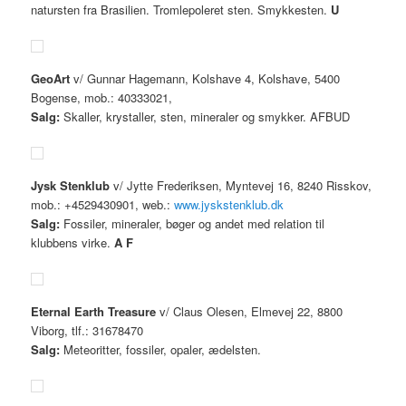
natursten fra Brasilien. Tromlepoleret sten. Smykkesten.
U
GeoArt
v/ Gunnar Hagemann, Kolshave 4, Kolshave, 5400
Bogense, mob.: 40333021,
Salg:
Skaller, krystaller, sten, mineraler og smykker. AFBUD
Jysk Stenklub
v/ Jytte Frederiksen, Myntevej 16, 8240 Risskov,
mob.: +4529430901, web.:
www.jyskstenklub.dk
Salg:
Fossiler, mineraler, bøger og andet med relation til
klubbens virke.
A
F
Eternal Earth Treasure
v/ Claus Olesen, Elmevej 22, 8800
Viborg, tlf.: 31678470
Salg:
Meteoritter, fossiler, opaler, ædelsten.