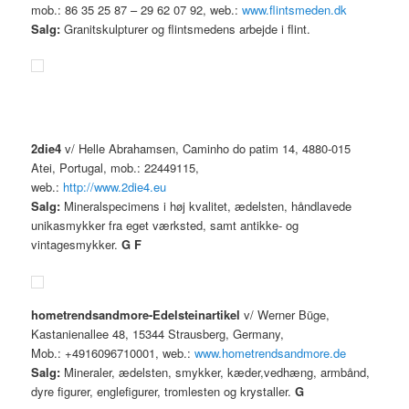
mob.: 86 35 25 87 – 29 62 07 92, web.:
www.flintsmeden.dk
Salg:
Granitskulpturer og flintsmedens arbejde i flint.
2die4
v/ Helle Abrahamsen, Caminho do patim 14, 4880-015
Atei, Portugal, mob.: 22449115,
web.:
http://www.2die4.eu
Salg:
Mineralspecimens i høj kvalitet, ædelsten, håndlavede
unikasmykker fra eget værksted, samt antikke- og
vintagesmykker.
G
F
hometrendsandmore-
Edelsteinartikel
v/ Werner Büge,
Kastanienallee 48, 15344 Strausberg, Germany,
Mob.: +4916096710001, web.:
www.hometrendsandmore.de
Salg:
Mineraler, ædelsten, smykker, kæder,vedhæng, armbånd,
dyre figurer, englefigurer, tromlesten og krystaller.
G