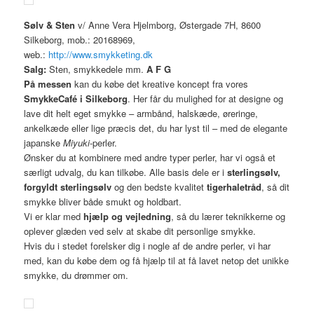
Sølv & Sten
v/ Anne Vera Hjelmborg, Østergade 7H, 8600
Silkeborg, mob.: 20168969,
web.:
http://www.smykketing.dk
Salg:
Sten, smykkedele mm.
A
F G
På messen
kan du købe det kreative koncept fra vores
SmykkeCafé i Silkeborg
. Her får du mulighed for at designe og
lave dit helt eget smykke – armbånd, halskæde, øreringe,
ankelkæde eller lige præcis det, du har lyst til – med de elegante
japanske
Miyuki
-perler.
Ønsker du at kombinere med andre typer perler, har vi også et
særligt udvalg, du kan tilkøbe. Alle basis dele er i
sterlingsølv,
forgyldt sterlingsølv
og den bedste kvalitet
tigerhaletråd
, så dit
smykke bliver både smukt og holdbart.
Vi er klar med
hjælp og vejledning
, så du lærer teknikkerne og
oplever glæden ved selv at skabe dit personlige smykke.
Hvis du i stedet forelsker dig i nogle af de andre perler, vi har
med, kan du købe dem og få hjælp til at få lavet netop det unikke
smykke, du drømmer om.