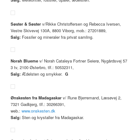
Søster & Søster
v/Rikke Christoffersen og Rebecca Iversen,
Vestre Skivevej 130A, 8800 Viborg, mob.: 27201889,
Salg:
Fossiler og mineraler fra privat samling.
Norah Blueme
v/ Norah Cataleya Fortner Seierø, Nygårdsvej 57
3 tv, 2100 Østerbro, tlf.: 50532311,
Salg:
Ædelsten og smykker.
G
Ønskesten fra Madagaskar
v/ Rune Bjerremand, Læsøvej 2,
7321 Gadbjerg, tlf.: 30266391,
web.:
www.onskesten.dk
Salg:
Sten og krystaller fra Madagaskar.