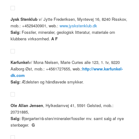
Jysk Stenklub
v/ Jytte Frederiksen, Myntevej 16, 8240 Risskov,
mob.: +4529430901, web.:
www.jyskstenklub.dk
Salg:
Fossiler, mineraler, geologisk litteratur, materiale om
klubbens virksomhed.
A
F
Karfunkel
v/ Mona Nielsen, Marie Curies alle 123, 1. tv, 9220
Aalborg Øst, mob.: +4561727655, web.:
http://www.karfunkel-
dk.com
Salg:
Ædelsten og håndlavede smykker.
Ole Allan Jensen
, Hylkedamvej 41, 5591 Gelsted, mob.:
20731885,
Salg:
Bjergarter/rå-sten/mineraler/fossiler mv. samt salg af nye
stenbøger.
G