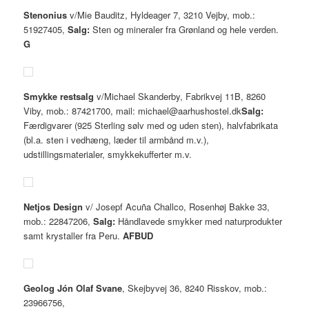
Stenonius
v/Mie Bauditz, Hyldeager 7, 3210 Vejby, mob.:
51927405,
Salg:
Sten og mineraler fra Grønland og hele verden.
G
Smykke restsalg
v/Michael Skanderby, Fabrikvej 11B, 8260
Viby, mob.: 87421700, mail: michael@aarhushostel.dk
Salg:
Færdigvarer (925 Sterling sølv med og uden sten), halvfabrikata
(bl.a. sten i vedhæng, læder til armbånd m.v.),
udstillingsmaterialer, smykkekufferter m.v.
Netjos Design
v/ Josepf Acuña Challco, Rosenhøj Bakke 33,
mob.: 22847206,
Salg:
Håndlavede smykker med naturprodukter
samt krystaller fra Peru.
AFBUD
Geolog Jón Olaf Svane
, Skejbyvej 36, 8240 Risskov, mob.:
23966756,