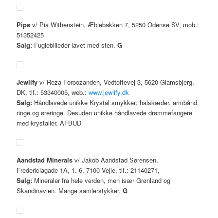
Pips
v/ Pia Withenstein, Æblebakken 7, 5250 Odense SV, mob.:
51352425
Salg:
Fuglebilleder lavet med sten.
G
Jewlify
v/ Reza Foroozandeh, Vedtoftevej 3, 5620 Glamsbjerg,
DK, tlf.: 53340005, web.:
www.jewlify.dk
Salg:
Håndlavede unikke Krystal smykker; halskæder, armbånd,
ringe og øreringe. Desuden unikke håndlavede drømmefangere
med krystaller. AFBUD
Aandstad Minerals
v/ Jakob Aandstad Sørensen,
Fredericiagade 1A, 1. 6, 7100 Vejle, tlf.: 21140271,
Salg:
Mineraler fra hele verden, men især Grønland og
Skandinavien. Mange samlerstykker.
G