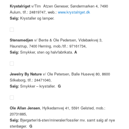
Krystalriget
v/Tim Atzen Geneser, Søndermarken 4, 7490
Aulum, tlf.: 24819747, web.:
www.krystalriget.dk
Salg:
Krystaller og lamper.
Stensmedjen
v/ Bente & Ole Pedersen, Videbækvej 3,
Haunstrup, 7400 Herning, mob./tlf.: 97161734,
Salg:
Smykker, sten og halvfabrikata.
A
Jewelry By Nature
v/ Ole Petersen, Balle Husevej 80, 8600
Silkeborg, tlf.: 24471040,
Salg:
Smykker – krystaller.
G
Ole Allan Jensen
, Hylkedamvej 41, 5591 Gelsted, mob.:
20731885,
Salg:
Bjergarter/rå-sten/mineraler/fossiler mv. samt salg af nye
stenbøger.
G