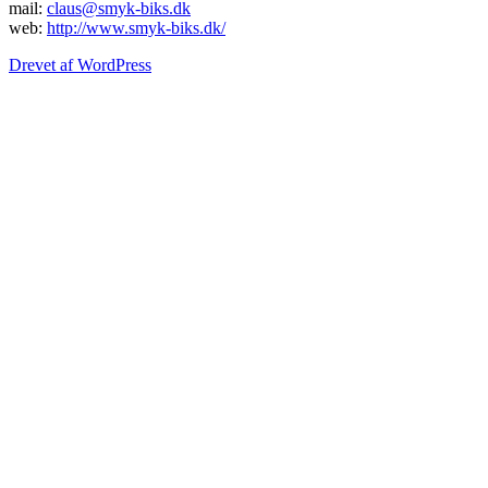
mail:
claus@smyk-biks.dk
web:
http://www.smyk-biks.dk/
Drevet af WordPress